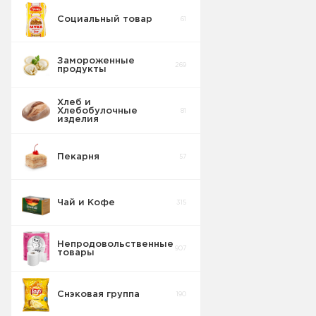
Социальный товар
61
Бисквит
10
Замороженные
269
продукты
Торты
5
Хлеб и
Хлебобулочные
81
Вафельные
изделия
22
изделия
Пекарня
57
Шоколадные
18
Плитки
Чай и Кофе
315
Конфеты
20
фасовка м/у
Непродовольственные
907
товары
Сушка
2
Снэковая группа
190
Торты в
5
упаковке