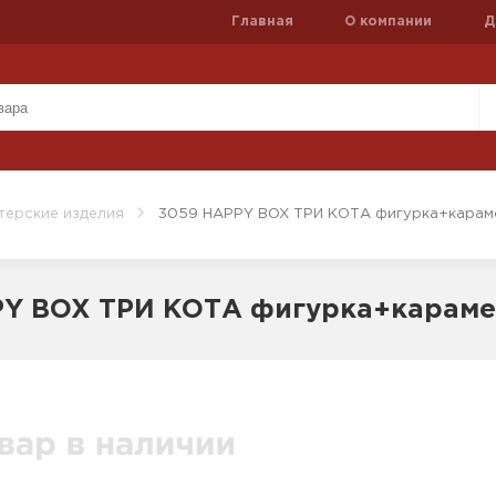
Главная
О компании
Д
терские изделия
3059 HAPPY BOX ТРИ КОТА фигурка+караме
PY BOX ТРИ КОТА фигурка+караме