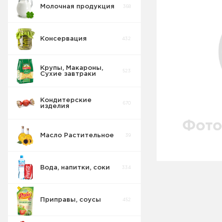
Молочная продукция
368
Консервация
432
Крупы, Макароны,
523
Сухие завтраки
Кондитерские
670
изделия
Масло Растительное
39
Восточные
32
сладости
Вода, напитки, соки
334
Попкорн
10
Приправы, соусы
452
Круассаны
13