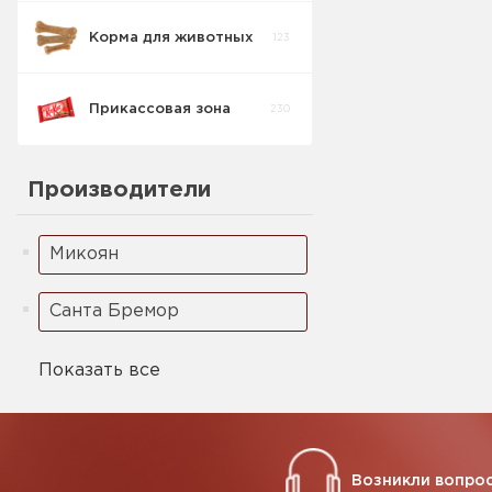
Корма для животных
123
Кукурузные
5
палочки
Прикассовая зона
230
Ореховая паста
2
Производители
Микоян
Санта Бремор
Показать все
Возникли вопрос