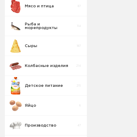
Мясо и птица
87
Пирожные
5
Рыба и
114
морепродукты
Печенье
55
Сыры
187
Крекер
17
Колбасные изделия
214
Товары для
10
диабетиков
Детское питание
215
Конфеты
9
Коробка
Яйцо
6
Изделия
42
весовые
Производство
47
Пряники
7