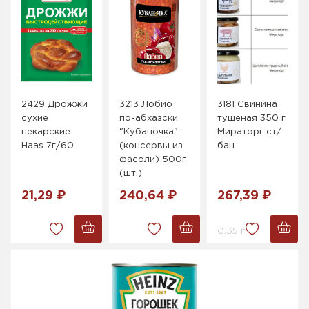
2429 Дрожжи
3213 Лобио
3181 Свинина
сухие
по-абхазски
тушеная 350 г
пекарские
"Кубаночка"
Мираторг ст/
Haas 7г/60
(консервы из
бан
фасоли) 500г
(шт.)
21,29 ₽
240,64 ₽
267,39 ₽
0.35 г.