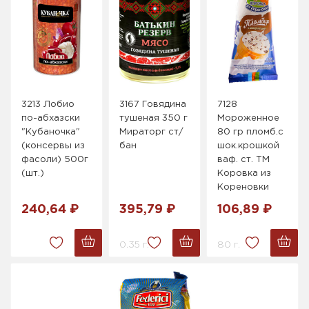
3213 Лобио
3167 Говядина
7128
по-абхазски
тушеная 350 г
Мороженное
"Кубаночка"
Мираторг ст/
80 гр пломб.с
(консервы из
бан
шок.крошкой
фасоли) 500г
ваф. ст. ТМ
(шт.)
Коровка из
Кореновки
240,64 ₽
395,79 ₽
106,89 ₽
0.35 г.
80 г.