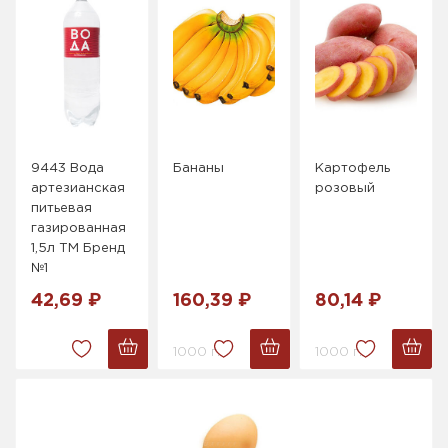
9443 Вода
Бананы
Картофель
артезианская
розовый
питьевая
газированная
1,5л ТМ Бренд
№1
42,69 ₽
160,39 ₽
80,14 ₽
1000 г.
1000 г.