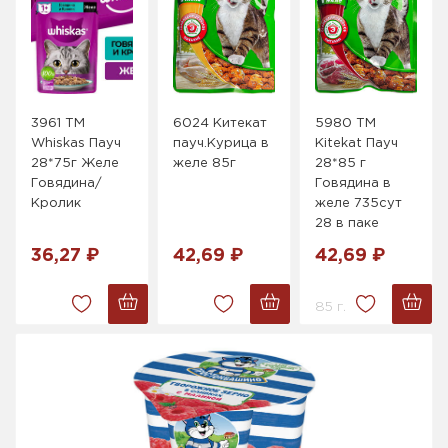
3961 ТМ
6024 Китекат
5980 ТМ
Whiskas Пауч
пауч.Курица в
Kitekat Пауч
28*75г Желе
желе 85г
28*85 г
Говядина/
Говядина в
Кролик
желе 735сут
28 в паке
36,27 ₽
42,69 ₽
42,69 ₽
85 г.