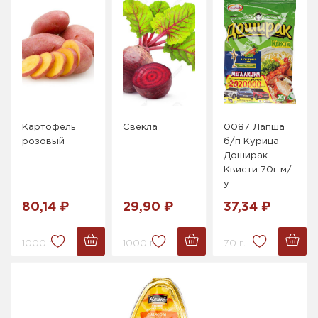
Картофель
Свекла
0087 Лапша
розовый
б/п Курица
Доширак
Квисти 70г м/
у
80,14 ₽
29,90 ₽
37,34 ₽
1000 г.
1000 г.
70 г.