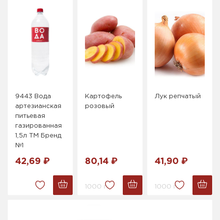
9443 Вода
Картофель
Лук репчатый
артезианская
розовый
питьевая
газированная
1,5л ТМ Бренд
№1
42,69 ₽
80,14 ₽
41,90 ₽
1000 г.
1000 г.