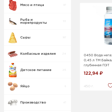
Мясо и птица
87
Консервы
3
Мясные Свинина
Рыба и
113
морепродукты
Соленья
15
Сыры
187
Консервации
8
Колбасные изделия
214
0450 Вода нега
0,45 л ТМ Байка
глубинная ПЭТ
Детское питание
215
122,94 ₽
450 г.
Яйцо
6
Производство
47