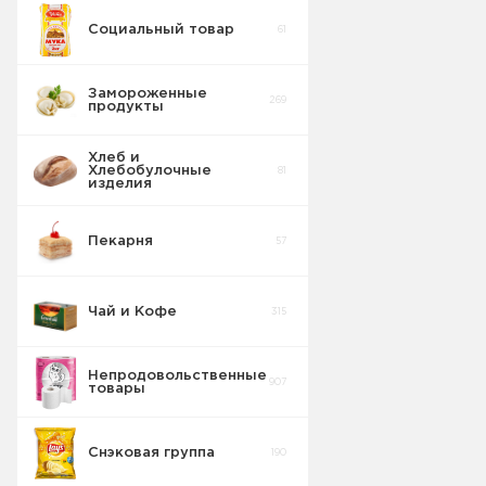
Социальный товар
61
Замороженные
269
продукты
Хлеб и
Хлебобулочные
81
изделия
Пекарня
57
Чай и Кофе
315
Непродовольственные
907
товары
Снэковая группа
190