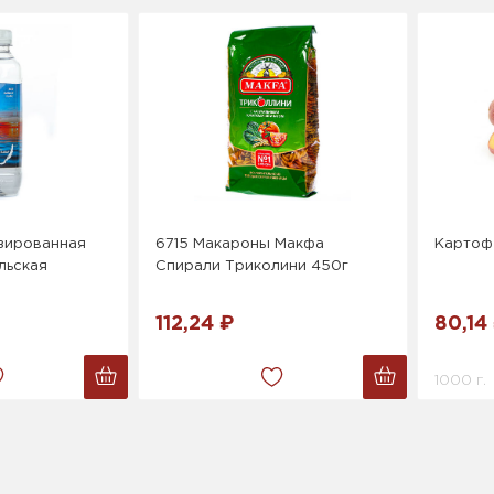
зированная
6715 Макароны Макфа
Картоф
льская
Спирали Триколини 450г
112,24 ₽
80,14
1000 г.