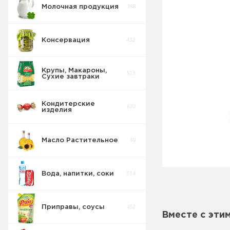
Молочная продукция
368
Консервация
432
Крупы, Макароны,
523
Сухие завтраки
Консервы
89
Овощные
Кондитерские
670
изделия
Консервы
26
Рыбные
Масло Растительное
39
Консервы
Овощные
2
Морепродукты
Вода, напитки, соки
334
Сгущенка
44
Джемы
Приправы, соусы
452
Консервы
Вместе с эти
29
Мясные