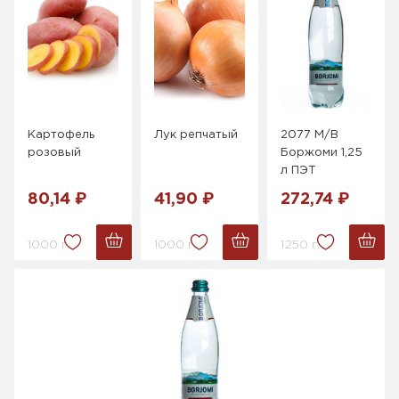
Картофель
Лук репчатый
2077 М/В
розовый
Боржоми 1,25
л ПЭТ
80,14 ₽
41,90 ₽
272,74 ₽
1000 г.
1000 г.
1250 г.