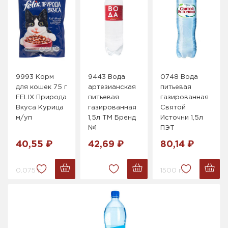
9993 Корм
9443 Вода
0748 Вода
для кошек 75 г
артезианская
питьевая
FELIX Природа
питьевая
газированная
Вкуса Курица
газированная
Святой
м/уп
1,5л ТМ Бренд
Источни 1,5л
№1
ПЭТ
40,55 ₽
42,69 ₽
80,14 ₽
0.075 г.
1500 г.