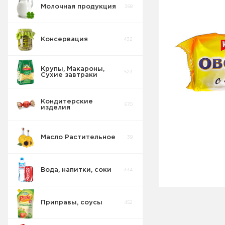
Молочная продукция
368
Консервация
432
Крупы, Макароны,
523
Сухие завтраки
Кондитерские
670
изделия
Масло Растительное
39
Восточные
32
сладости
Вода, напитки, соки
334
Попкорн
10
Приправы, соусы
452
Круассаны
13