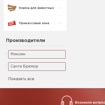
Корма для животных
123
Кукурузные
5
палочки
Прикассовая зона
230
Ореховая паста
2
Производители
Микоян
Санта Бремор
Показать все
Возникли вопрос