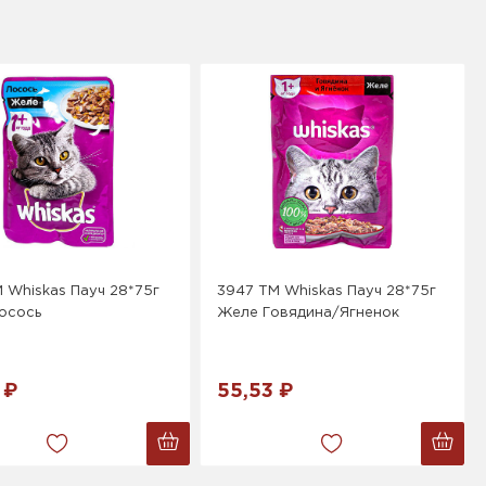
 Whiskas Пауч 28*75г
3947 ТМ Whiskas Пауч 28*75г
осось
Желе Говядина/Ягненок
 ₽
55,53 ₽