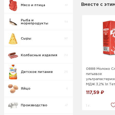
Вместе с эти
Мясо и птица
87
Пирожные
5
Рыба и
114
морепродукты
Печенье
55
Сыры
187
Крекер
17
Сахарное
9
Колбасные изделия
214
Товары для
10
диабетиков
Сдобное
19
0888 Молоко С
Детское питание
215
питьевое
Конфеты
9
Коробка
ультрапастериз
Сендвич
11
МДЖ 3,2% 1л Тет
Яйцо
6
Изделия
117,59 ₽
42
весовые
Печенье
4
овсяное
Производство
1 г.
47
Пряники
7
Затяжное
1