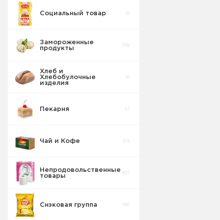
Социальный товар
61
Бисквит
10
Песочное
0
Замороженные
269
продукты
Торты
5
Галетное
2
Хлеб и
Хлебобулочные
81
Вафельные
изделия
22
изделия
Батончики
4
Пекарня
57
Шоколадные
18
Плитки
Чай и Кофе
315
Конфеты
20
фасовка м/у
Непродовольственные
907
товары
Сушка
2
Снэковая группа
190
Торты в
5
упаковке