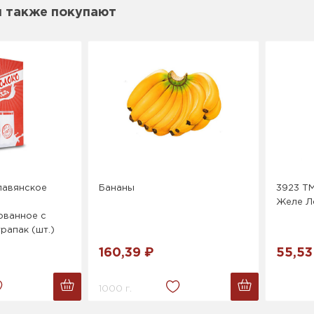
м также покупают
лавянское
Бананы
3923 ТМ
Желе Л
ованное с
рапак (шт.)
160,39 ₽
55,53
1000 г.