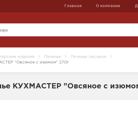
Главная
О компании
Д
терские изделия
Печенье
Печенье овсяное
АСТЕР "Овсяное с изюмом" 270г
нье КУХМАСТЕР "Овсяное с изюмо