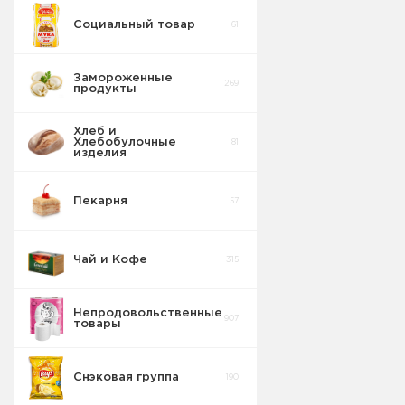
Социальный товар
61
Замороженные
269
продукты
Хлеб и
Хлебобулочные
81
изделия
Пекарня
57
Чай и Кофе
315
Непродовольственные
907
товары
Снэковая группа
190