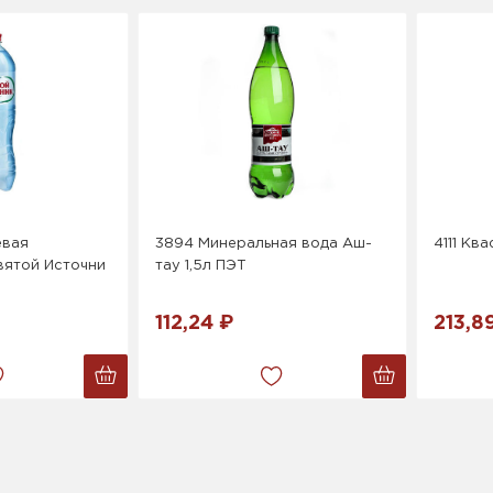
евая
3894 Минеральная вода Аш-
4111 Ква
вятой Источни
тау 1,5л ПЭТ
112,24 ₽
213,8