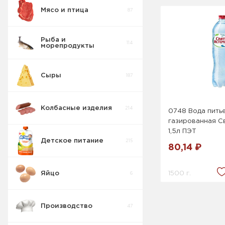
Мясо и птица
87
Вода , Сладкие
103
напитки
Рыба и
114
морепродукты
Сыры
187
Колбасные изделия
214
0748 Вода пить
газированная С
1,5л ПЭТ
Детское питание
215
80,14 ₽
1500 г.
Яйцо
6
Производство
47