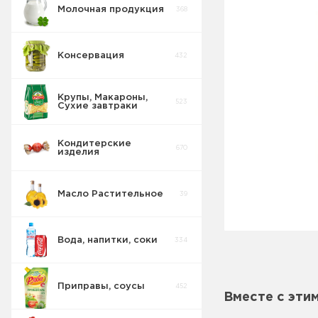
Молочная продукция
368
Консервация
432
Крупы, Макароны,
523
Сухие завтраки
Кондитерские
670
изделия
Масло Растительное
39
Вода, напитки, соки
334
Приправы, соусы
452
Соки Нектары
Вместе с эти
45
Морсы