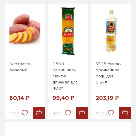
Картофель
0508
3705 Масло
розовый
Вермишель
Урожайное
Макфа
раф. дез.
длинная в/с
0,87л
400г
80,14 ₽
99,40 ₽
203,19 ₽
1000 г.
400 г.
800 г.