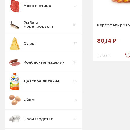
Мясо и птица
87
Пирожные
5
Рыба и
114
Картофель роз
морепродукты
Печенье
55
80,14 ₽
Сыры
187
Крекер
17
1000 г.
Колбасные изделия
214
Товары для
10
диабетиков
Детское питание
215
Конфеты
9
Коробка
Яйцо
6
Изделия
42
весовые
Производство
47
Пряники
7