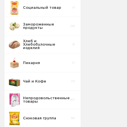
Социальный товар
61
Бисквит
10
Замороженные
269
продукты
Торты
5
Хлеб и
Хлебобулочные
81
Вафельные
изделия
22
изделия
Пекарня
57
Шоколадные
18
Плитки
Чай и Кофе
315
Конфеты
20
фасовка м/у
Непродовольственные
907
товары
Сушка
2
Снэковая группа
190
Торты в
5
упаковке