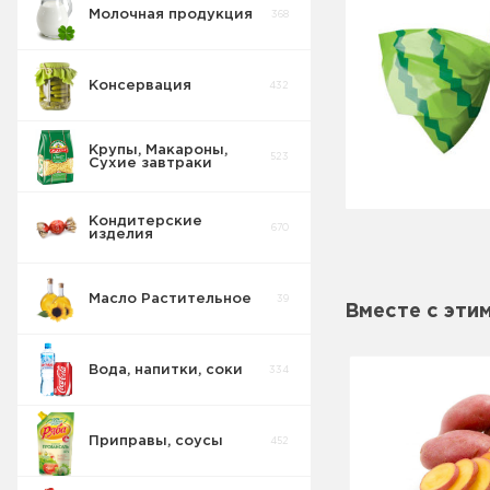
Молочная продукция
368
Консервация
432
Крупы, Макароны,
523
Сухие завтраки
Кондитерские
670
изделия
Масло Растительное
39
Восточные
Вместе с эти
32
сладости
Вода, напитки, соки
334
Попкорн
10
Приправы, соусы
452
Круассаны
13