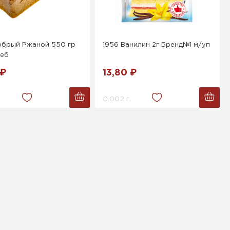
обрый Ржаной 550 гр
1956 Ванилин 2г Бренд№1 м/уп
еб
 ₽
13,80 ₽
0.002 г.