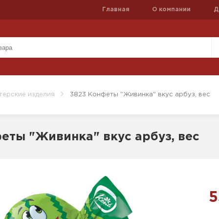
Главная
О компании
Д
терские изделия
3823 Конфеты "Живинка" вкус арбуз, вес
еты "Живинка" вкус арбуз, вес
5