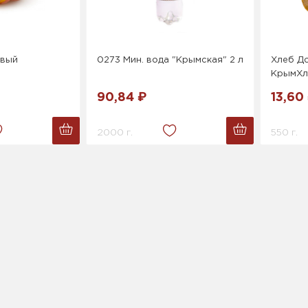
овый
0273 Мин. вода "Крымская" 2 л
Хлеб Д
КрымХл
90,84 ₽
13,60
2000 г.
550 г.