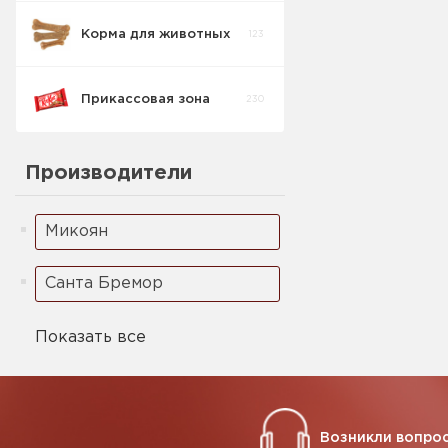
Корма для животных
123
Кукурузные
5
палочки
Прикассовая зона
230
Ореховая паста
2
Производители
Микоян
Санта Бремор
Показать все
Возникли вопрос