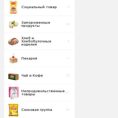
Социальный товар
61
Замороженные
269
продукты
Хлеб и
Хлебобулочные
81
изделия
Пекарня
57
Чай и Кофе
315
Непродовольственные
907
товары
Снэковая группа
190