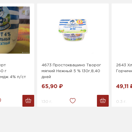
урт
4673 Простоквашино Творог
2643 Хл
0 г
мягкий Нежный 5 % 130г,8,40
Горчичн
мдж 4% п/ст
дней
65,90 ₽
49,11 
130 г.
0.3 г.