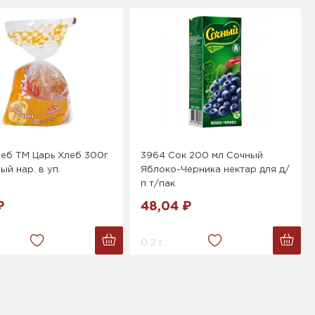
еб ТМ Царь Хлеб 300г
3964 Сок 200 мл Сочный
ый нар. в уп.
Яблоко-Черника нектар для д/
п т/пак
₽
48,04 ₽
0.2 г.