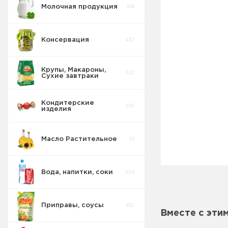
Молочная продукция
368
Консервация
432
Крупы, Макароны,
523
Сухие завтраки
Кондитерские
670
изделия
Масло Растительное
39
Вода, напитки, соки
334
Приправы, соусы
452
Соки Нектары
Вместе с эти
45
Морсы