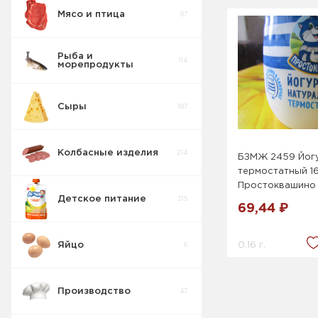
Мясо и птица
87
Вода , Сладкие
103
напитки
Рыба и
114
морепродукты
Сыры
187
Колбасные изделия
214
БЗМЖ 2459 Йог
термостатный 16
Простоквашино 
Детское питание
215
69,44 ₽
0.16 г.
Яйцо
6
Производство
47