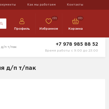
окументы
Как мы работаем
Контакты
(0)
(0)
Профиль
Избранное
Корзина
+7 978 985 88 52
д/п т/пак
Время работы с 9:00 до 23:00
я д/п т/пак