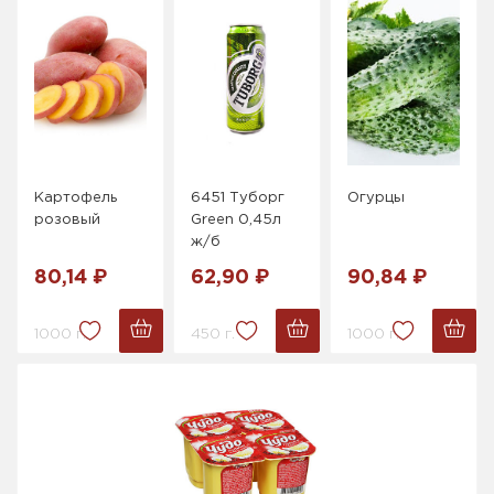
Картофель
6451 Туборг
Огурцы
розовый
Green 0,45л
ж/б
80,14 ₽
62,90 ₽
90,84 ₽
1000 г.
450 г.
1000 г.