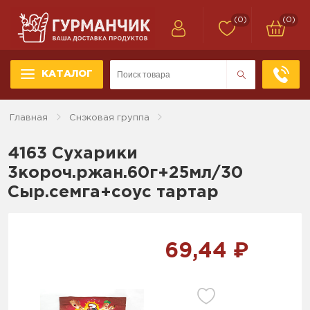
(0)
(0)
КАТАЛОГ
Главная
Снэковая группа
4163 Сухарики
3короч.ржан.60г+25мл/30
Сыр.семга+соус тартар
69,44 ₽