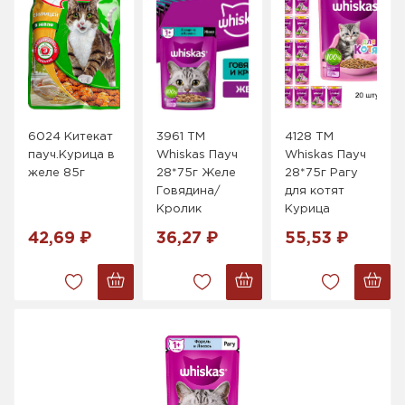
6024 Китекат
3961 ТМ
4128 ТМ
пауч.Курица в
Whiskas Пауч
Whiskas Пауч
желе 85г
28*75г Желе
28*75г Рагу
Говядина/
для котят
Кролик
Курица
42,69 ₽
36,27 ₽
55,53 ₽