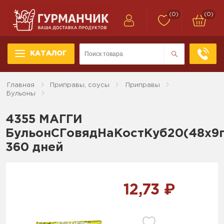
(0)
(0)
КАТАЛОГ
Главная
Приправы, соусы
Приправы
Бульоны
4355 МАГГИ
БульонCГовядНаКостКуб20(48х9г
360 дней
12,73 ₽