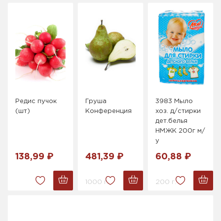
Редис пучок
Груша
3983 Мыло
(шт)
Конференция
хоз. д/стирки
дет.белья
НМЖК 200г м/
у
138,99 ₽
481,39 ₽
60,88 ₽
1000 г.
200 г.