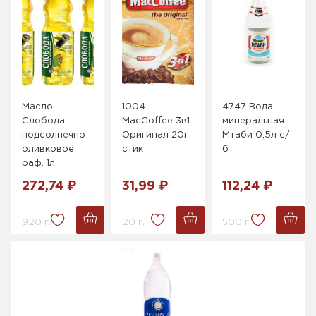
Масло
1004
4747 Вода
Слобода
MacCoffee 3в1
минеральная
подсолнечно-
Оригинал 20г
Мтаби 0,5л с/
оливковое
стик
б
раф. 1л
272,74 ₽
31,99 ₽
112,24 ₽
920 г.
20 г.
500 г.