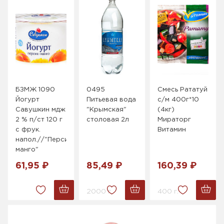
БЗМЖ 1090
0495
Смесь Рататуй
Йогурт
Питьевая вода
с/м 400г*10
Савушкин мдж
"Крымская"
(4кг)
2 % п/ст 120 г
столовая 2л
Мираторг
с фрук.
Витамин
напол.//"Персик-
манго"
61,95 ₽
85,49 ₽
160,39 ₽
2000 г.
400 г.