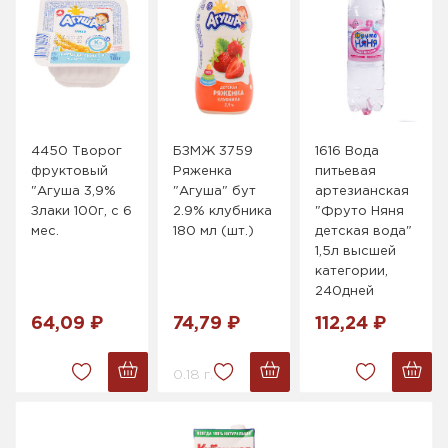
4450 Творог
БЗМЖ 3759
1616 Вода
фруктовый
Ряженка
питьевая
"Агуша 3,9%
"Агуша" бут
артезианская
Злаки 100г, с 6
2.9% клубника
"Фруто Няня
мес.
180 мл (шт.)
детская вода"
1,5л высшей
категории,
240дней
64,09 ₽
74,79 ₽
112,24 ₽
0.18 г.