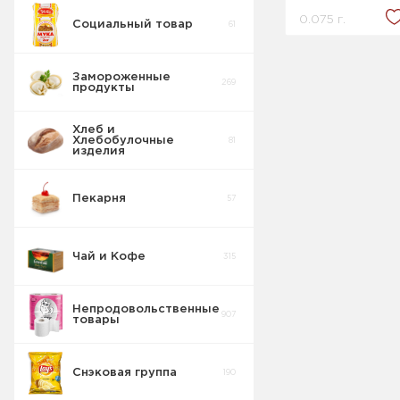
0.075 г.
Социальный товар
61
Замороженные
269
продукты
Хлеб и
Хлебобулочные
81
изделия
Пекарня
57
Чай и Кофе
315
Непродовольственные
907
товары
Снэковая группа
190