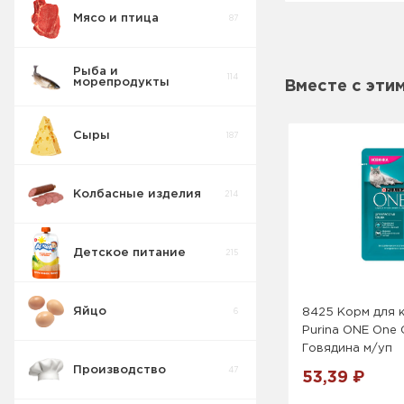
Мясо и птица
87
Вода , Сладкие
103
напитки
Рыба и
114
морепродукты
Вместе с эти
Сыры
187
Колбасные изделия
214
Детское питание
215
Яйцо
8425 Корм для к
6
Purina ONE One
Говядина м/уп
Производство
47
53,39 ₽