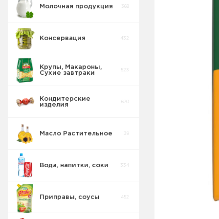
Молочная продукция
368
Консервация
432
Крупы, Макароны,
523
Сухие завтраки
Кондитерские
670
изделия
Масло Растительное
39
Вода, напитки, соки
334
Приправы, соусы
452
Соки Нектары
45
Морсы