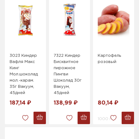
3023 Киндер
7322 Киндер
Картофель
Вафля Макс
Бисквитное
розовый
Кинг
пирожное
Мол.шоколад
Пингви
мол.-карам.
Шоколад 30г
35г Вакуум,
Вакуум,
45дней
45дней
187,14 ₽
138,99 ₽
80,14 ₽
1000 г.