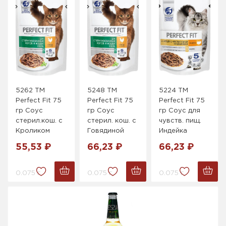
5262 ТМ
5248 ТМ
5224 ТМ
Perfect Fit 75
Perfect Fit 75
Perfect Fit 75
гр Соус
гр Соус
гр Соус для
стерил.кош. с
стерил. кош. с
чувств. пищ.
Кроликом
Говядиной
Индейка
55,53 ₽
66,23 ₽
66,23 ₽
0.075 г.
0.075 г.
0.075 г.