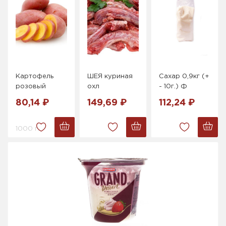
Картофель
ШЕЯ куриная
Сахар 0,9кг (+
розовый
охл
- 10г.) Ф
80,14 ₽
149,69 ₽
112,24 ₽
1000 г.