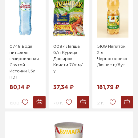
0748 Вода
0087 Лапша
5109 Напиток
питьевая
б/п Курица
2 л
газированная
Доширак
Черноголовка
Святой
Квисти 70г м/
Дюшес п/бут
Источни 1,5л
у
ПЭТ
80,14 ₽
37,34 ₽
181,79 ₽
1500 г.
70 г.
2 г.