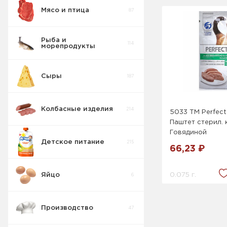
Мясо и птица
87
Рыба и
114
морепродукты
Сыры
187
Колбасные изделия
214
5033 ТМ Perfect
Паштет стерил. 
Говядиной
Детское питание
215
66,23 ₽
0.075 г.
Яйцо
6
Производство
47