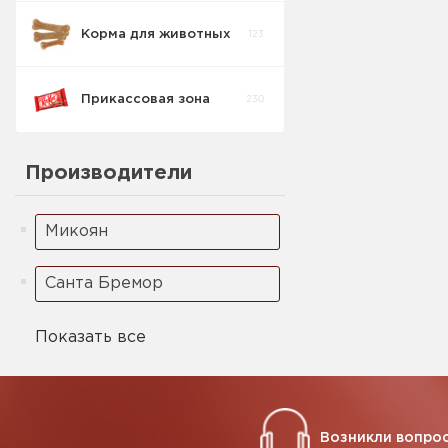
Корма для животных
123
Прикассовая зона
230
Для Кошек
14
сухой
Производители
Для Кошек
11
Желеобразный
Микоян
Для Собак
0
Желеобразный
Санта Бремор
Для Собак сухой
0
Показать все
Возникли вопрос