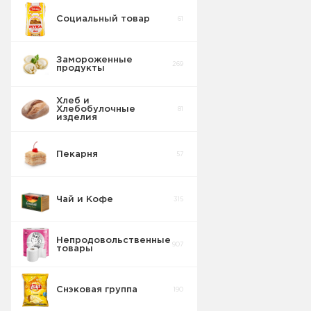
Социальный товар
61
Замороженные
269
продукты
Хлеб и
Хлебобулочные
81
изделия
Пекарня
57
Чай и Кофе
315
Непродовольственные
907
товары
Снэковая группа
190