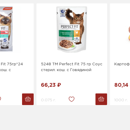
 Fit 75гр*24
5248 ТМ Perfect Fit 75 гр Соус
Картоф
кош. с
стерил. кош. с Говядиной
66,23 ₽
80,14
0.075 г.
1000 г.