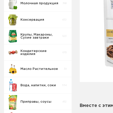
Молочная продукция
368
Консервация
432
Крупы, Макароны,
523
Сухие завтраки
Кондитерские
670
изделия
Масло Растительное
39
Вода, напитки, соки
334
Приправы, соусы
452
Вместе с эти