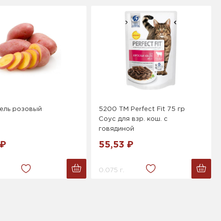
ель розовый
5200 ТМ Perfect Fit 75 гр
Соус для взр. кош. с
говядиной
 ₽
55,53 ₽
0.075 г.