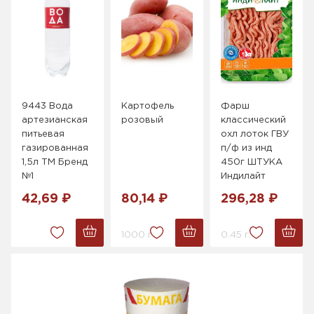
9443 Вода
Картофель
Фарш
артезианская
розовый
классический
питьевая
охл лоток ГВУ
газированная
п/ф из инд
1,5л ТМ Бренд
450г ШТУКА
№1
Индилайт
42,69 ₽
80,14 ₽
296,28 ₽
1000 г.
0.45 г.