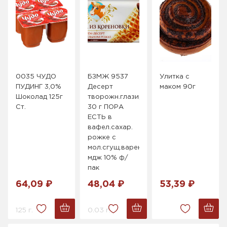
0035 ЧУДО
БЗМЖ 9537
Улитка с
ПУДИНГ 3,0%
Десерт
маком 90г
Шоколад 125г
творожн.глазир.
Ст.
30 г ПОРА
ЕСТЬ в
вафел.сахар.
рожке с
мол.сгущ.варен.
мдж 10% ф/
пак
64,09 ₽
48,04 ₽
53,39 ₽
125 г.
0.03 г.