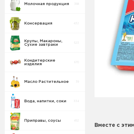
Молочная продукция
368
Консервация
432
Крупы, Макароны,
523
Сухие завтраки
Кондитерские
670
изделия
Масло Растительное
39
Вода, напитки, соки
334
Приправы, соусы
452
Вместе с эти