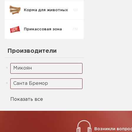
Корма для животных
123
Спред/Маграрин
3
Прикассовая зона
230
Производители
Микоян
Санта Бремор
Показать все
Возникли вопрос