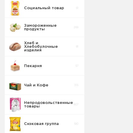
Социальный товар
61
Замороженные
269
продукты
Хлеб и
Хлебобулочные
81
изделия
Мороженое
83
Пекарня
57
Полуфабрикаты
31
Чай и Кофе
315
Овощи
17
замороженные
Непродовольственные
907
Крабовые
товары
палочки
3
замороженные
Снэковая группа
190
Масло
7
сливочное