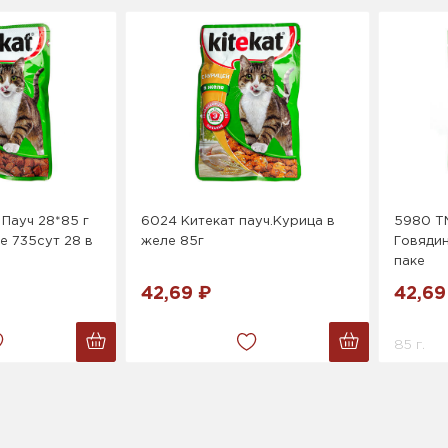
 Пауч 28*85 г
6024 Китекат пауч.Курица в
5980 ТМ
е 735сут 28 в
желе 85г
Говядин
паке
42,69 ₽
42,69
85 г.