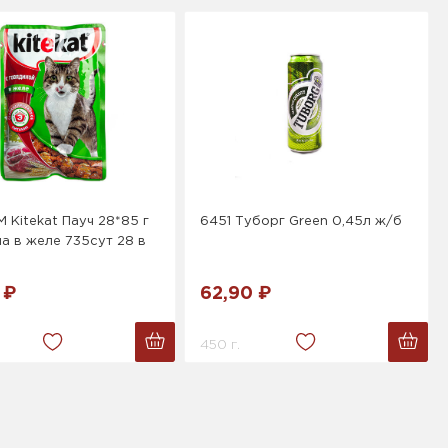
 Kitekat Пауч 28*85 г
6451 Туборг Green 0,45л ж/б
а в желе 735сут 28 в
 ₽
62,90 ₽
450 г.