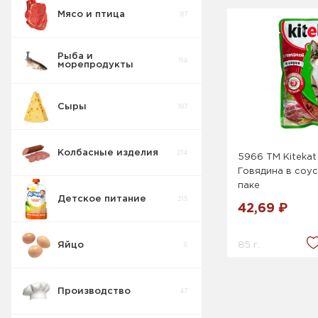
Мясо и птица
87
Рыба и
114
морепродукты
Сыры
187
Колбасные изделия
214
5966 ТМ Kitekat
Говядина в соус
паке
Детское питание
215
42,69 ₽
85 г.
Яйцо
6
Производство
47