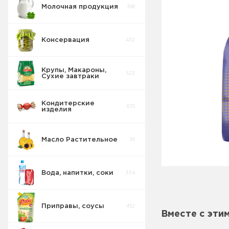
Молочная продукция
368
Консервация
432
Крупы, Макароны,
523
Сухие завтраки
Кондитерские
670
изделия
Масло Растительное
39
Вода, напитки, соки
334
Приправы, соусы
452
Вместе с эти