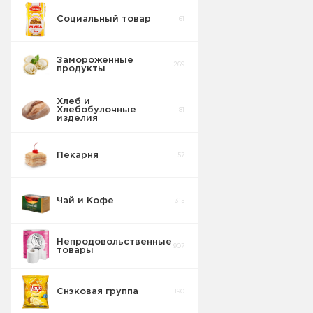
Социальный товар
61
Замороженные
269
продукты
Хлеб и
Хлебобулочные
81
изделия
Мороженое
83
Пекарня
57
Полуфабрикаты
31
Чай и Кофе
315
Овощи
17
замороженные
Непродовольственные
907
Крабовые
товары
палочки
3
замороженные
Снэковая группа
190
Масло
7
сливочное