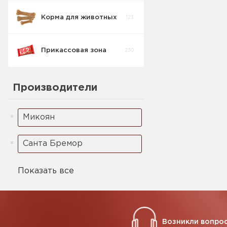
Корма для животных
123
Спред/Маграрин
3
Прикассовая зона
230
Производители
Микоян
Санта Бремор
Показать все
Возникли вопрос