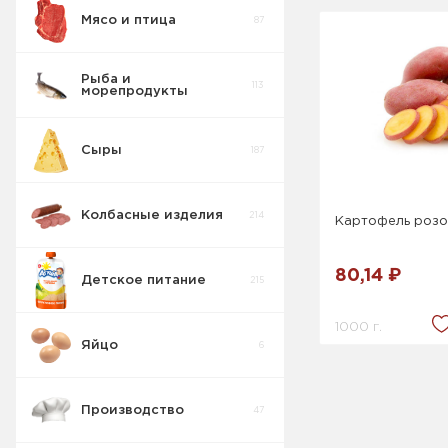
Мясо и птица
87
Рыба и
113
морепродукты
Сыры
187
Колбасные изделия
214
Картофель роз
80,14 ₽
Детское питание
215
1000 г.
Яйцо
6
Производство
47