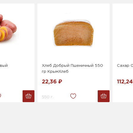
овый
Хлеб Добрый Пшеничный 550
Сахар 0,
гр КрымХлеб
22,36 ₽
112,24
550 г.