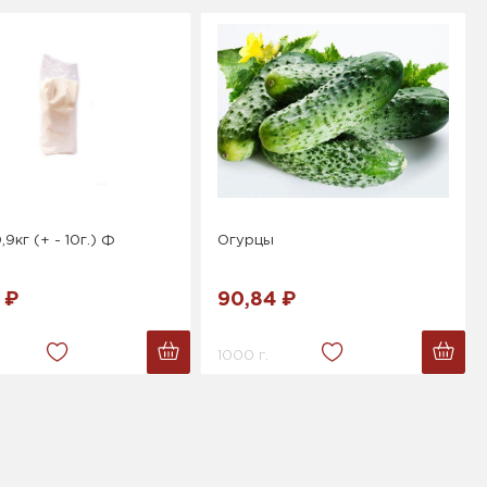
9кг (+ - 10г.) Ф
Огурцы
 ₽
90,84 ₽
1000 г.