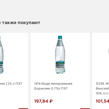
м также покупают
ми 1,25 л ПЭТ
1414 Вода минеральная
5536 Же
Боржоми 0,75л ПЭТ
Венский
15% п/с
197,84 ₽
101,5