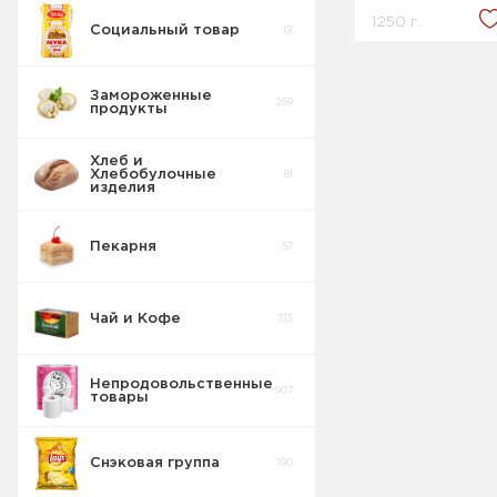
1250 г.
Социальный товар
61
Заменители
10
молока
Замороженные
269
продукты
Кисломолочные
36
продукты
Хлеб и
Хлебобулочные
81
изделия
Пекарня
57
Чай и Кофе
315
Непродовольственные
907
товары
Снэковая группа
190