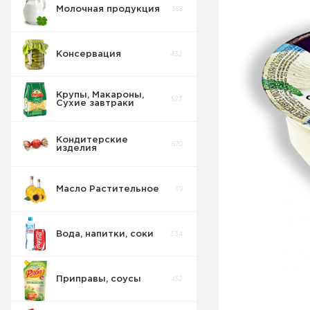
Молочная продукция
368
Консервация
432
Творог и
творожная
61
масса
Крупы, Макароны,
523
Сухие завтраки
Сырки Сладкие
28
Кондитерские
Молочная
670
изделия
продукция
36
длительного
хранения
Масло Растительное
39
Йогурт
71
Вода, напитки, соки
334
Сметана
25
Приправы, соусы
452
Десерты
20