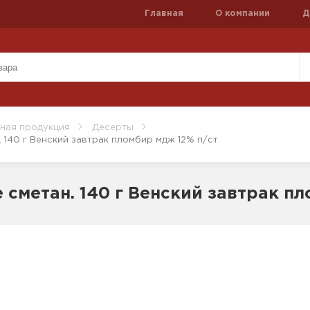
Главная
О компании
Д
ная продукция
Десерты
 140 г Венский завтрак пломбир мдж 12% п/ст
 сметан. 140 г Венский завтрак п