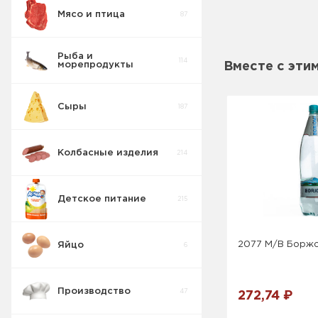
Мясо и птица
87
Актимель
2
Рыба и
114
морепродукты
Вместе с эти
Пудинг
6
молочный
Сыры
187
Молоко
10
Колбасные изделия
214
Молочные
18
коктейли
Детское питание
215
Ряженка
2
2077 М/В Боржо
Яйцо
6
Десерт Сырок
4
Производство
47
272,74 ₽
Сыворотка
6