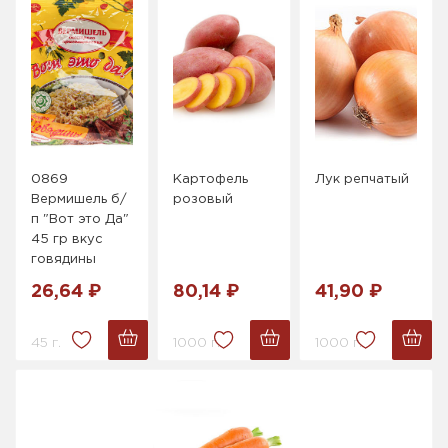
0869
Картофель
Лук репчатый
Вермишель б/
розовый
п "Вот это Да"
45 гр вкус
говядины
26,64 ₽
80,14 ₽
41,90 ₽
45 г.
1000 г.
1000 г.