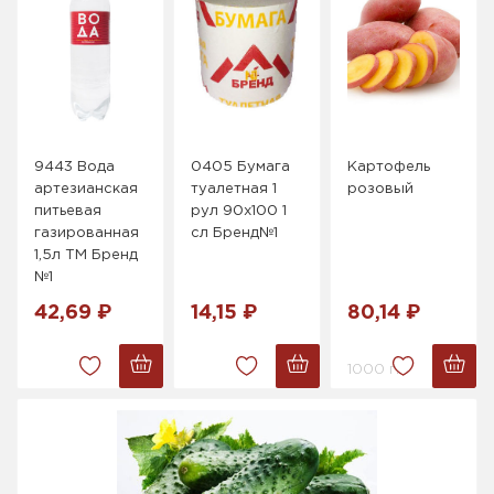
9443 Вода
0405 Бумага
Картофель
артезианская
туалетная 1
розовый
питьевая
рул 90х100 1
газированная
сл Бренд№1
1,5л ТМ Бренд
№1
42,69 ₽
14,15 ₽
80,14 ₽
1000 г.