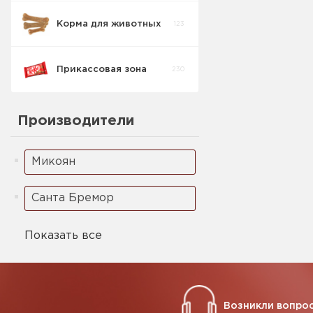
Корма для животных
123
Кукурузные
5
палочки
Прикассовая зона
230
Ореховая паста
2
Производители
Микоян
Санта Бремор
Показать все
Возникли вопрос