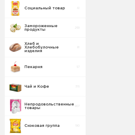
Социальный товар
61
Бисквит
10
Замороженные
269
продукты
Торты
5
Хлеб и
Хлебобулочные
81
Вафельные
изделия
22
изделия
Пекарня
57
Шоколадные
18
Плитки
Чай и Кофе
315
Конфеты
20
фасовка м/у
Непродовольственные
907
товары
Сушка
2
Снэковая группа
190
Торты в
5
упаковке