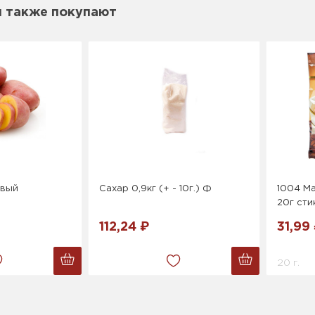
м также покупают
овый
Сахар 0,9кг (+ - 10г.) Ф
1004 Ma
20г сти
112,24 ₽
31,99
20 г.