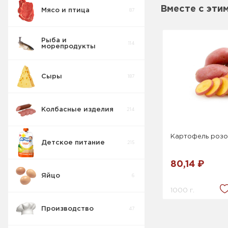
Вместе с эти
Мясо и птица
87
Пирожные
5
Рыба и
114
морепродукты
Печенье
55
Сыры
187
Крекер
17
Колбасные изделия
214
Товары для
10
диабетиков
Картофель роз
Детское питание
215
Конфеты
9
Коробка
80,14 ₽
Яйцо
6
Изделия
42
весовые
1000 г.
Производство
47
Пряники
7