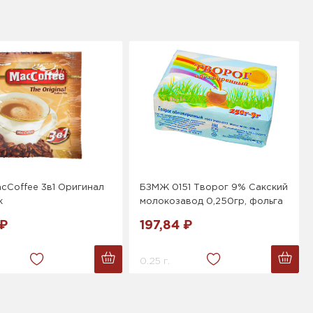
cCoffee 3в1 Оригинал
БЗМЖ 0151 Творог 9% Сакский
к
молокозавод 0,250гр, фольга
 ₽
197,84 ₽
0.25 г.