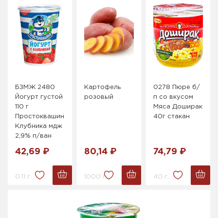
БЗМЖ 2480
Картофель
0278 Пюре б/
Йогурт густой
розовый
п со вкусом
110 г
Мяса Доширак
Простоквашино
40г стакан
Клубника мдж
2,9% п/ван
42,69 ₽
80,14 ₽
74,79 ₽
0.11 г.
1000 г.
40 г.