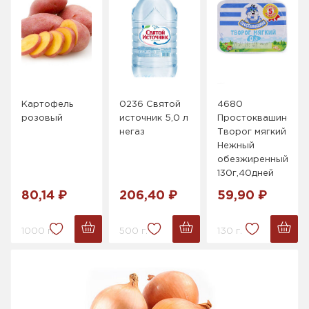
Картофель
0236 Святой
4680
розовый
источник 5,0 л
Простоквашино
негаз
Творог мягкий
Нежный
обезжиренный
130г,40дней
80,14 ₽
206,40 ₽
59,90 ₽
1000 г.
500 г.
130 г.