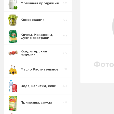
Молочная продукция
368
Консервация
432
Крупы, Макароны,
523
Сухие завтраки
Кондитерские
670
изделия
Масло Растительное
39
Вода, напитки, соки
334
Приправы, соусы
452