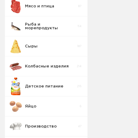
Мясо и птица
87
Рыба и
114
морепродукты
Сыры
187
Колбасные изделия
214
Детское питание
215
Яйцо
6
Производство
47