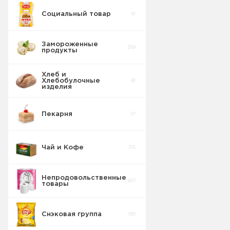
Социальный товар
61
Замороженные
269
продукты
Хлеб и
Хлебобулочные
81
изделия
Пекарня
57
Чай и Кофе
315
Непродовольственные
907
товары
Снэковая группа
190