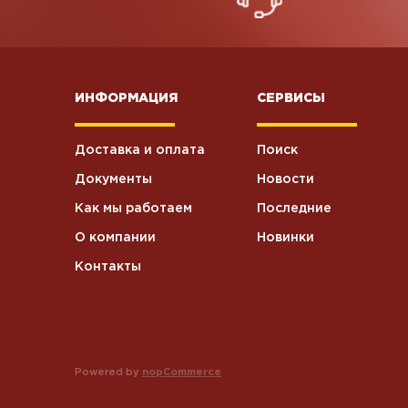
Презервативы
0
ИНФОРМАЦИЯ
СЕРВИСЫ
Пакеты
9
Доставка и оплата
Поиск
Колбаски
варенокопченые
2
Документы
Новости
Свинина
Как мы работаем
Последние
О компании
Новинки
Контакты
Powered by
nopCommerce