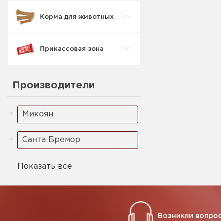
Корма для животных
123
Прикассовая зона
230
Кондитерские
Производители
изделия
54
прикасса
Микоян
Кофе Стики
9
Санта Бремор
Жевательные
37
резинки
Показать все
Леденец
7
Возникли вопрос
Зажигалки
0