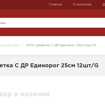
Главная
О компании
Д
ссовая зона
6176 Салфетка С ДР Единорог 25см 12шт/G
етка С ДР Единорог 25см 12шт/G