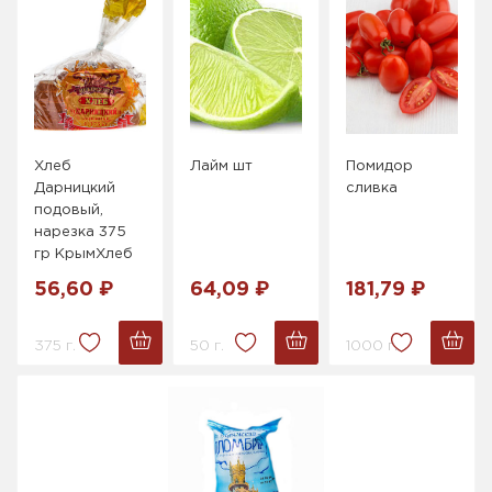
Хлеб
Лайм шт
Помидор
Дарницкий
сливка
подовый,
нарезка 375
гр КрымХлеб
56,60 ₽
64,09 ₽
181,79 ₽
375 г.
50 г.
1000 г.