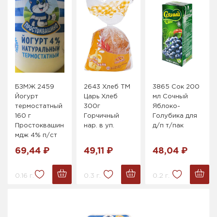
БЗМЖ 2459
2643 Хлеб ТМ
3865 Сок 200
Йогурт
Царь Хлеб
мл Сочный
термостатный
300г
Яблоко-
160 г
Горчичный
Голубика для
Простоквашино
нар. в уп.
д/п т/пак
мдж 4% п/ст
69,44 ₽
49,11 ₽
48,04 ₽
0.16 г.
0.3 г.
0.2 г.