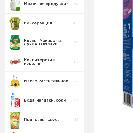
Молочная продукция
368
Консервация
432
Крупы, Макароны,
523
Сухие завтраки
Кондитерские
670
изделия
Крупы и
137
бобовые
Масло Растительное
39
Сухие завтраки,
9
каши, хлопья
Мюсли
12
Вода, напитки, соки
334
Макароны
97
Крупы
28
Приправы, соусы
452
Овсяные
быстрого
28
приготовления