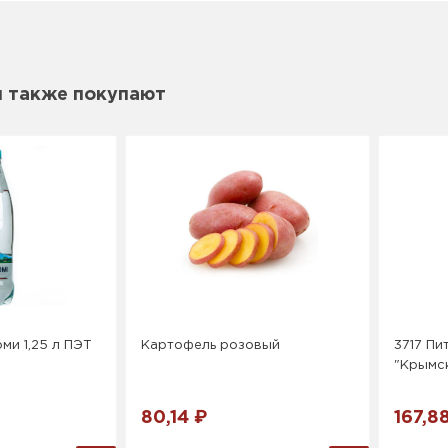
м также покупают
ми 1,25 л ПЭТ
Картофель розовый
3717 Пи
"Крымс
80,14 ₽
167,8