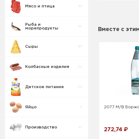
Мясо и птица
87
Хлопья
16
Рыба и
113
морепродукты
Вместе с эти
Сухофрукты
1
Сыры
187
Гарниры
0
Колбасные изделия
214
Крупы2
35
Детское питание
215
Каши. крупы
11
Быстро
Яйцо
2077 М/В Боржо
6
Производство
47
272,74 ₽