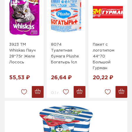
3923 ТМ
8074
Пакет с
Whiskas Пауч
Туалетная
логотипом
28*75г Желе
бумага Plushe
44*70
Лосось
Богатырь 1сл
Большой
Гурман
55,53 ₽
26,64 ₽
20,22 ₽
0.1 г.