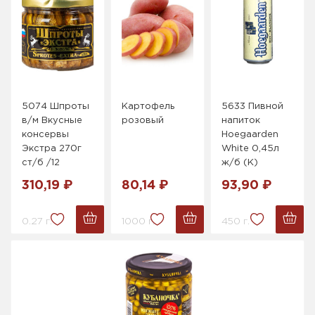
5074 Шпроты
Картофель
5633 Пивной
в/м Вкусные
розовый
напиток
консервы
Hoegaarden
Экстра 270г
White 0,45л
ст/б /12
ж/б (K)
310,19 ₽
80,14 ₽
93,90 ₽
0.27 г.
1000 г.
450 г.