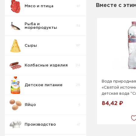
Вместе с эти
Мясо и птица
87
Приправы
293
Рыба и
114
морепродукты
Майонез, Соус,
159
Томатная паста
Для вторых
11
блюд
Сыры
187
Приправы
97
Кулинария
Колбасные изделия
214
Бульоны
5
Вода природная
Детское питание
215
«Святой источни
Приправы
детская вода "С
15
Однородные
84,42 ₽
Яйцо
6
Приправы
47
универсальные
Производство
47
Супы
6