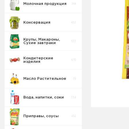
Молочная продукция
368
Консервация
432
Крупы, Макароны,
523
Сухие завтраки
Кондитерские
670
изделия
Масло Растительное
39
Вода, напитки, соки
334
Приправы, соусы
452