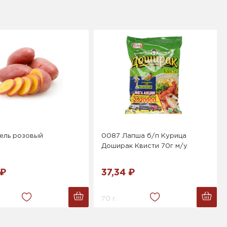
ель розовый
0087 Лапша б/п Курица
Доширак Квисти 70г м/у
 ₽
37,34 ₽
70 г.