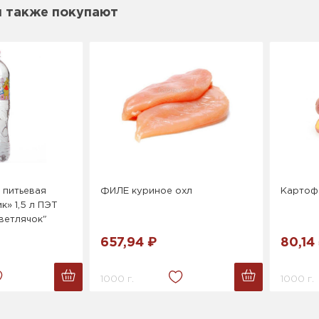
м также покупают
 питьевая
ФИЛЕ куриное охл
Картоф
к» 1,5 л ПЭТ
ветлячок"
657,94 ₽
80,14
1000 г.
1000 г.