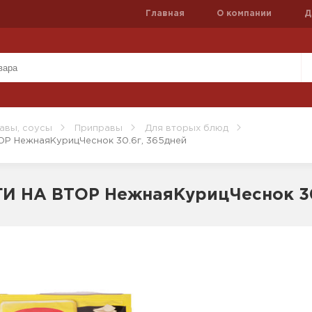
Главная
О компании
Д
авы, соусы
Приправы
Для вторых блюд
ОР НежнаяКурицЧеснок 30.6г, 365дней
И НА ВТОР НежнаяКурицЧеснок 30