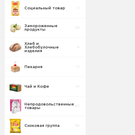
Социальный товар
61
Кисель
сухой
8
порошок
Замороженные
269
продукты
Хлеб и
Хлебобулочные
81
изделия
Пекарня
57
Чай и Кофе
315
Непродовольственные
907
товары
Снэковая группа
190