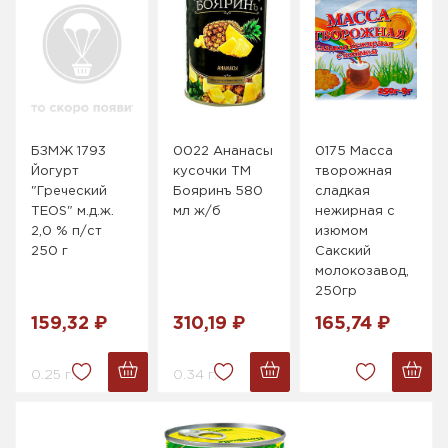
БЗМЖ 1793
0022 Ананасы
0175 Масса
Йогурт
кусочки ТМ
творожная
"Греческий
Бояринъ 580
сладкая
TEOS" м.д.ж.
мл ж/б
нежирная с
2,0 % п/ст
изюмом
250 г
Сакский
молокозавод,
250гр
159,32 ₽
310,19 ₽
165,74 ₽
0.25 г.
0.34 г.