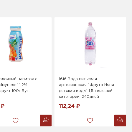
олочный напиток с
1616 Вода питьевая
Имунеле" 1,2%
артезианская "Фруто Няня
рукт 100г Бут.
детская вода" 1,5л высшей
категории, 240дней
 ₽
112,24 ₽