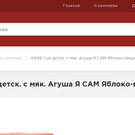
Главная
О компании
Д
ое питание
6806 Сок детск. с мяк. Агуша Я САМ Яблоко-вишн
детск. с мяк. Агуша Я САМ Яблоко-