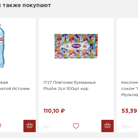
м также покупают
евая
1727 Платочки бумажные
Кислом
вятой Источни
Plushe 2сл 100шт кор
соком "
Мультиф
110,10 ₽
53,39
10 г.
100 г.