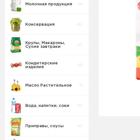
Молочная продукция
368
Консервация
432
Крупы, Макароны,
523
Сухие завтраки
Кондитерские
670
изделия
Масло Растительное
39
Вода, напитки, соки
334
Приправы, соусы
452