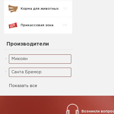
Корма для животных
123
Печенье
1
Детское
Прикассовая зона
230
Производители
Микоян
Санта Бремор
Показать все
Возникли вопрос