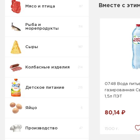
Вместе с эти
Мясо и птица
87
Рыба и
114
морепродукты
Сыры
187
Колбасные изделия
214
0748 Вода пить
Детское питание
215
газированная С
1,5л ПЭТ
Яйцо
6
Кусочки
80,14 ₽
6
Фруктов ДП
Производство
1500 г.
47
Детская
молочная
26
продукция