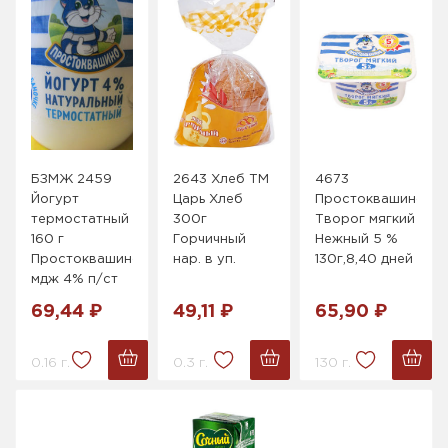
БЗМЖ 2459
2643 Хлеб ТМ
4673
Йогурт
Царь Хлеб
Простоквашино
термостатный
300г
Творог мягкий
160 г
Горчичный
Нежный 5 %
Простоквашино
нар. в уп.
130г,8,40 дней
мдж 4% п/ст
69,44 ₽
49,11 ₽
65,90 ₽
0.16 г.
0.3 г.
130 г.