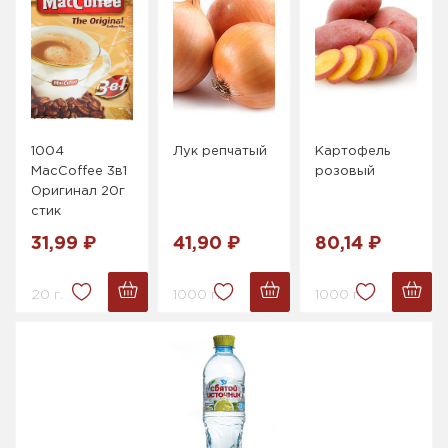
1004
Лук репчатый
Картофель
MacCoffee 3в1
розовый
Оригинал 20г
стик
31,99 ₽
41,90 ₽
80,14 ₽
20 г.
1000 г.
1000 г.