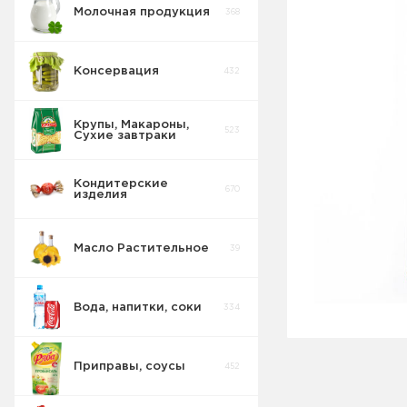
Молочная продукция
368
Консервация
432
Крупы, Макароны,
523
Сухие завтраки
Кондитерские
670
изделия
Масло Растительное
39
Восточные
32
сладости
Вода, напитки, соки
334
Попкорн
10
Приправы, соусы
452
Круассаны
13