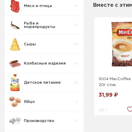
Вместе с эти
Мясо и птица
87
Пирожные
5
Рыба и
114
морепродукты
Печенье
55
Сыры
187
Крекер
17
Колбасные изделия
214
Товары для
10
диабетиков
1004 MacCoffee 
Детское питание
215
20г стик
Конфеты
9
Коробка
31,99 ₽
Яйцо
6
Изделия
42
весовые
20 г.
Производство
47
Пряники
7